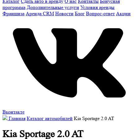
Каталог
Сдать авто в аренду
О нас
Контакты
Бонусная
программа
Дополнительные услуги
Условия аренды
Франшиза
Аренда CRM
Новости
Блог
Вопрос-ответ
Акции
Вконтакте
Главная
Каталог автомобилей
Kia Sportage 2.0 AT
Kia Sportage 2.0 AT