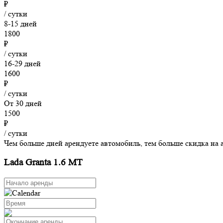
₽
/ сутки
8-15 дней
1800
₽
/ сутки
16-29 дней
1600
₽
/ сутки
От 30 дней
1500
₽
/ сутки
Чем больше дней арендуете автомобиль, тем больше скидка на 
Lada Granta 1.6 MT