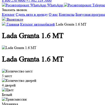
8 800 250 4600
+7 982 119 5000
WhatsApp
Заказать звонок
Каталог
Сдать авто в аренду
О нас
Контакты
Бонусная програ
Вконтакте
Главная
Каталог автомобилей
Lada Granta 1.6 MT
Lada Granta 1.6 MT
Lada Granta 1.6 MT
5 мест
4 дверей
Белый
Механика